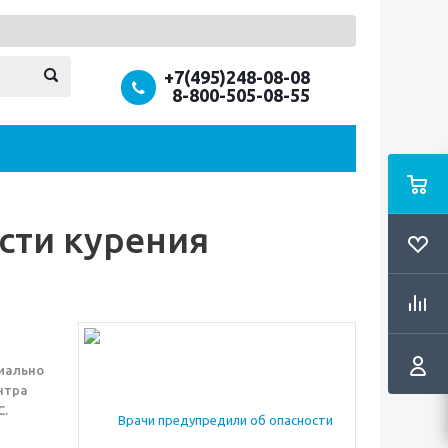
+7(495)248-08-08
8-800-505-08-55
9
сти курения
циально
нтра
С.