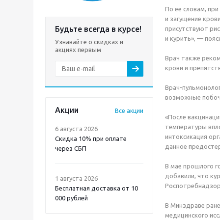
По ее словам, при
и загущение крови
Будьте всегда в курсе!
присутствуют рис
и курить», — пояс
Узнавайте о скидках и
акциях первым
Врач также реко
крови и препятс
Врач-пульмонолог
возможные побоч
Акции
Все акции
«После вакцинаци
температуры впло
6 августа 2026
интоксикация орг
Скидка 10% при оплате
данное предостер
через СБП
В мае прошлого г
добавили, что ку
1 августа 2026
Роспотребнадзоре
Бесплатная доставка от 10
000 рублей
В Минздраве ране
медицинского исс