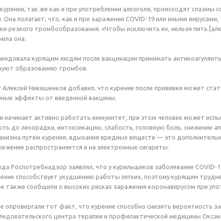
 курении, так же как и при употреблении алкоголя, происходят спазмы 
. Она полагает, что, как и при заражении COVID-19 или иными вирусами,
ки резкого тромбообразования. «Чтобы исключить их, нельзя пить [алк
нила она.
мендовала курящим людям после вакцинации принимать антикоагулян
твуют образованию тромбов.
 Алексей Никишенков добавил, что курение после прививки может ста
ные эффекты от введенной вакцины.
и начинает активно работать иммунитет, при этом человек может ис
ть до лихорадки, интоксикацию, слабость, головную боль, снижение ап
анизма путем курения, вдыхания вредных веществ — это дополнительны
ежение распространяется и на электронные сигареты.
ода Роспотребнадзор заявлял, что у курильщиков заболевание COVID-
рение способствует ухудшению работы легких, поэтому курящим трудн
 также сообщили о высоких рисках заражения коронавирусом при упо
е опровергали тот факт, что курение способно снизить вероятность з
ледовательского центра терапии и профилактической медицины Оксана