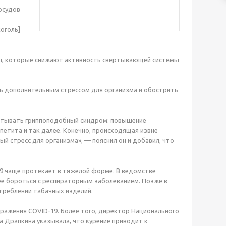
сосудов
оголь]
ты, которые снижают активность свертывающей системы
ть дополнительным стрессом для организма и обострить
пытывать гриппоподобный синдром: повышение
петита и так далее. Конечно, происходящая извне
й стресс для организма», — пояснил он и добавил, что
19 чаще протекает в тяжелой форме. В ведомстве
ее бороться с респираторным заболеванием. Позже в
треблении табачных изделий.
аражения COVID-19. Более того, директор Национального
 Драпкина указывала, что курение приводит к