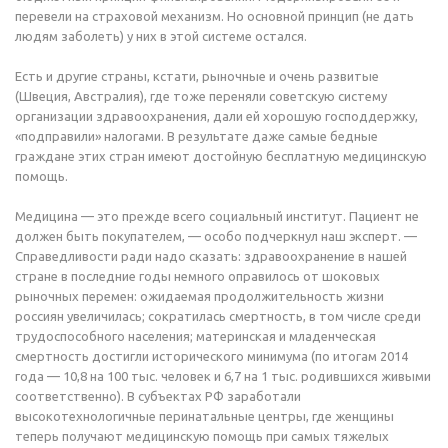
перевели на страховой механизм. Но основной принцип (не дать
людям заболеть) у них в этой системе остался.
Есть и другие страны, кстати, рыночные и очень развитые
(Швеция, Австралия), где тоже переняли советскую систему
организации здравоохранения, дали ей хорошую господдержку,
«подправили» налогами. В результате даже самые бедные
граждане этих стран имеют достойную бесплатную медицинскую
помощь.
Медицина — это прежде всего социальный институт. Пациент не
должен быть покупателем, — особо подчеркнул наш эксперт. —
Справедливости ради надо сказать: здравоохранение в нашей
стране в последние годы немного оправилось от шоковых
рыночных перемен: ожидаемая продолжительность жизни
россиян увеличилась; сократилась смертность, в том числе среди
трудоспособного населения; материнская и младенческая
смертность достигли исторического минимума (по итогам 2014
года — 10,8 на 100 тыс. человек и 6,7 на 1 тыс. родившихся живыми
соответственно). В субъектах РФ заработали
высокотехнологичные перинатальные центры, где женщины
теперь получают медицинскую помощь при самых тяжелых