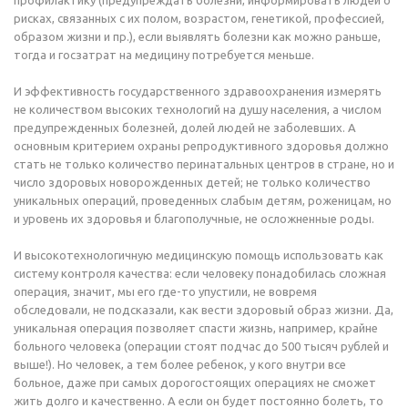
профилактику (предупреждать болезни, информировать людей о
рисках, связанных с их полом, возрастом, генетикой, профессией,
образом жизни и пр.), если выявлять болезни как можно раньше,
тогда и госзатрат на медицину потребуется меньше.
И эффективность государственного здравоохранения измерять
не количеством высоких технологий на душу населения, а числом
предупрежденных болезней, долей людей не заболевших. А
основным критерием охраны репродуктивного здоровья должно
стать не только количество перинатальных центров в стране, но и
число здоровых новорожденных детей; не только количество
уникальных операций, проведенных слабым детям, роженицам, но
и уровень их здоровья и благополучные, не осложненные роды.
И высокотехнологичную медицинскую помощь использовать как
систему контроля качества: если человеку понадобилась сложная
операция, значит, мы его где-то упустили, не вовремя
обследовали, не подсказали, как вести здоровый образ жизни. Да,
уникальная операция позволяет спасти жизнь, например, крайне
больного человека (операции стоят подчас до 500 тысяч рублей и
выше!). Но человек, а тем более ребенок, у кого внутри все
больное, даже при самых дорогостоящих операциях не сможет
жить долго и качественно. А если он будет постоянно болеть, то