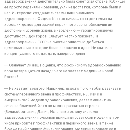
здравоохранения действительно была советская страна. Кубинцы
ее просто переняли и развили, учли недостатки, которые были у
нас. Интересно: создание системы национального
здравоохранения Фидель Кастро начал... со строительства
хороших домов для врачей первичного звена, обеспечив им
достойный уровень жизни, а населению — гарантированную
доступность докторов. Следует честно признать: в
здравоохранении СССР не смогли полностью добиться
целеполагания, которое было заложено в идее. Не хватило
концептуального подхода и, наверное, денег.
— Означает ли ваша оценка, что российскому здравоохранению
пора возвращаться назад? Чего не хватает медицине новой
России?
— Не хватает многого. Например, вместо того чтобы развивать
систему первичного звена и профилактики, мы, как и в
американской модели здравоохранения, делаем акцент на
лечение болезней. Хотя во многих развитых странах
(Великобритания, Дания, Испания) в основу системы
здравоохранения положили принципы советской модели, в том
числе приоритет профилактики и первичного звена, а также
бюджетный принцип финансирования. Модернизировали ее и