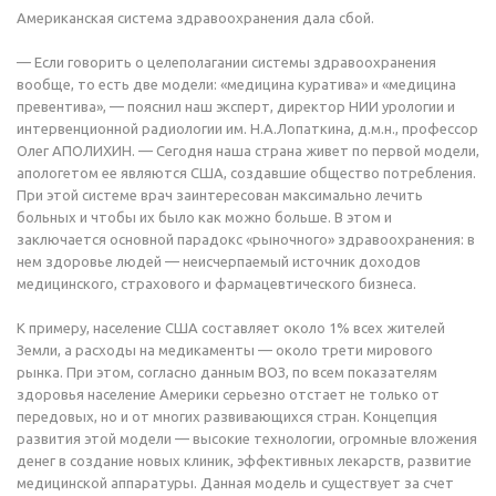
Американская система здравоохранения дала сбой.
— Если говорить о целеполагании системы здравоохранения
вообще, то есть две модели: «медицина куратива» и «медицина
превентива», — пояснил наш эксперт, директор НИИ урологии и
интервенционной радиологии им. Н.А.Лопаткина, д.м.н., профессор
Олег АПОЛИХИН. — Сегодня наша страна живет по первой модели,
апологетом ее являются США, создавшие общество потребления.
При этой системе врач заинтересован максимально лечить
больных и чтобы их было как можно больше. В этом и
заключается основной парадокс «рыночного» здравоохранения: в
нем здоровье людей — неисчерпаемый источник доходов
медицинского, страхового и фармацевтического бизнеса.
К примеру, население США составляет около 1% всех жителей
Земли, а расходы на медикаменты — около трети мирового
рынка. При этом, согласно данным ВОЗ, по всем показателям
здоровья население Америки серьезно отстает не только от
передовых, но и от многих развивающихся стран. Концепция
развития этой модели — высокие технологии, огромные вложения
денег в создание новых клиник, эффективных лекарств, развитие
медицинской аппаратуры. Данная модель и существует за счет