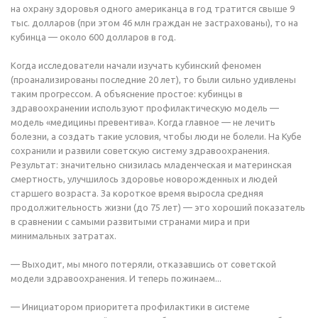
на охрану здоровья одного американца в год тратится свыше 9
тыс. долларов (при этом 46 млн граждан не застрахованы), то на
кубинца — около 600 долларов в год.
Когда исследователи начали изучать кубинский феномен
(проанализированы последние 20 лет), то были сильно удивлены
таким прогрессом. А объяснение простое: кубинцы в
здравоохранении используют профилактическую модель —
модель «медицины превентива». Когда главное — не лечить
болезни, а создать такие условия, чтобы люди не болели. На Кубе
сохранили и развили советскую систему здравоохранения.
Результат: значительно снизилась младенческая и материнская
смертность, улучшилось здоровье новорожденных и людей
старшего возраста. За короткое время выросла средняя
продолжительность жизни (до 75 лет) — это хороший показатель
в сравнении с самыми развитыми странами мира и при
минимальных затратах.
— Выходит, мы много потеряли, отказавшись от советской
модели здравоохранения. И теперь пожинаем...
— Инициатором приоритета профилактики в системе