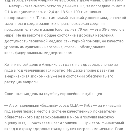
здравоохранения Америки не выросли, а даже упали. Один из них
— материнская смертность: по данным ВОЗ, за последние 25 лет в
США она увеличилась с 12,4 до 18,6 на 100 тыс. живых
новорожденных. Также там самый высокий уровень младенческой
смертности среди развитых стран; невысокая средняя
продолжительность жизни (составляет 79 лет — это 38-е место в
мире). Не на высоте и общее состояние здоровья населения,
доступность первичной медико-санитарной помощи, ее качество,
уровень иммунизации населения, степень обследования
квалифицированным медперсоналом.
Хотя и по сей день в Америке затраты на здравоохранение из
года в год увеличиваются кратно. Но даже вполне развитая
американская экономика уже не в состоянии обеспечить его
растущие запросы.
Советская модель на службе у европейцев и кубинцев
— А вот маленький «бедный» сосед США — Куба — за минувший
год занял первое место в системе качественных показателей
общественного здравоохранения в мире и получил высокую
оценку ВОЗ, — рассказал Олег Аполихин. — При этом финансовый
вклад в охрану здоровья граждан у них несравнимо меньше. Если