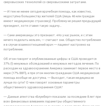
сверхвысоких технологий со сверхвысокими затратами.
— И тем не менее сегодня врачебная помощь, как известно,
недоступна большинству жителей США (лишь 46 млн граждан
имеют медицинскую страховку). Проблему не решил предыдущий
президент, хотя ставил такую задачу...
— Сами американцы это признают. «Но у нас рынок, и с этим
ничего поделать нельзя», — считают они. Общество потребления
и в случае взаимоотношений врач — пациент настроено на
потребление.
Об этом говорят и опубликованные цифры: в США проводится
37% (!) ненужных обследований и ненужных методов лечения. По
расходам на здравоохранение Америка занимает первое место в
мире (17% ВВП), и при этом многим гражданам США медицинская
помощь вообще не доступна. — Выходит, такая медицина не
лучше по сути? О чем говорят основные параметры
общественного здравоохранения США?
— Данные агентства «Блумберг» показали: за последние 8 лет при
всех финансовых вливаниях параметры общественного