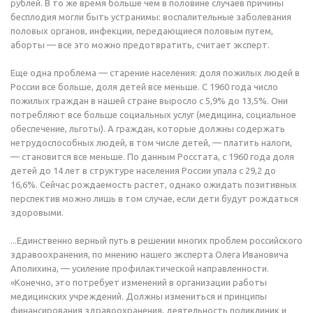
рублей. В то же время больше чем в половине случаев причины
бесплодия могли быть устранимы: воспалительные заболевания
половых органов, инфекции, передающиеся половым путем,
аборты — все это можно предотвратить, считает эксперт.
Еще одна проблема — старение населения: доля пожилых людей в
России все больше, доля детей все меньше. С 1960 года число
пожилых граждан в нашей стране выросло с 5,9% до 13,5%. Они
потребляют все больше социальных услуг (медицина, социальное
обеспечение, льготы). А граждан, которые должны содержать
нетрудоспособных людей, в том числе детей, — платить налоги,
— становится все меньше. По данным Росстата, с 1960 года доля
детей до 14 лет в структуре населения России упала с 29,2 до
16,6%. Сейчас рождаемость растет, однако ожидать позитивных
перспектив можно лишь в том случае, если дети будут рождаться
здоровыми.
...Единственно верный путь в решении многих проблем российского
здравоохранения, по мнению нашего эксперта Олега Ивановича
Аполихина, — усиление профилактической направленности.
«Конечно, это потребует изменений в организации работы
медицинских учреждений. Должны измениться и принципы
финансирования здравоохранения, деятельность поликлиник и