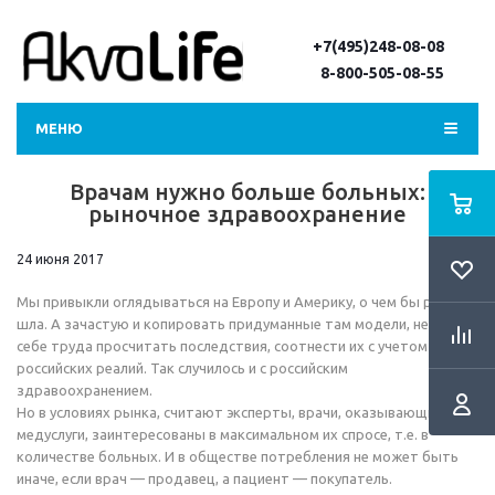
+7(495)248-08-08
8-800-505-08-55
МЕНЮ
Врачам нужно больше больных:
рыночное здравоохранение
24 июня 2017
Мы привыкли оглядываться на Европу и Америку, о чем бы речь ни
шла. А зачастую и копировать придуманные там модели, не давая
себе труда просчитать последствия, соотнести их с учетом
российских реалий. Так случилось и с российским
здравоохранением.
Но в условиях рынка, считают эксперты, врачи, оказывающие
медуслуги, заинтересованы в максимальном их спросе, т.е. в
количестве больных. И в обществе потребления не может быть
иначе, если врач — продавец, а пациент — покупатель.