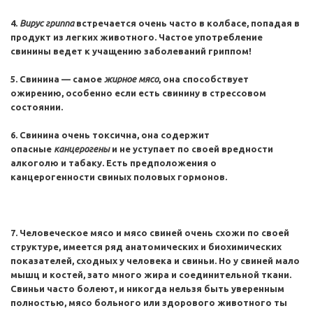
4.
Вирус гриппа
встречается очень часто в колбасе, попадая в
продукт из легких животного. Частое употребление
свинины ведет к учащению заболеваний гриппом!
5. Свинина — самое
жирное мясо
, она способствует
ожирению, особенно если есть свинину в стрессовом
состоянии.
6. Свинина очень токсична, она содержит
опасные
канцерогены
и не уступает по своей вредности
алкоголю и табаку. Есть предположения о
канцерогенности свиных половых гормонов.
7. Человеческое мясо и мясо свиней очень схожи по своей
структуре, имеется ряд анатомических и биохимических
показателей, сходных у человека и свиньи. Но у свиней мало
мышц и костей, зато много жира и соединительной ткани.
Свиньи часто болеют, и никогда нельзя быть уверенным
полностью, мясо больного или здорового животного ты