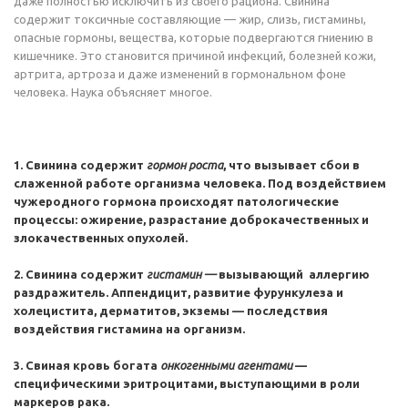
даже полностью исключить из своего рациона. Свинина
содержит токсичные составляющие — жир, слизь, гистамины,
опасные гормоны, вещества, которые подвергаются гниению в
кишечнике. Это становится причиной инфекций, болезней кожи,
артрита, артроза и даже изменений в гормональном фоне
человека. Наука объясняет многое.
1. Свинина содержит
гормон роста
, что вызывает сбои в
слаженной работе организма человека. Под воздействием
чужеродного гормона происходят патологические
процессы: ожирение, разрастание доброкачественных и
злокачественных опухолей.
2. Свинина содержит
гистамин —
вызывающий аллергию
раздражитель. Аппендицит, развитие фурункулеза и
холецистита, дерматитов, экземы — последствия
воздействия гистамина на организм.
3. Свиная кровь богата
онкогенными агентами
—
специфическими эритроцитами, выступающими в роли
маркеров рака.