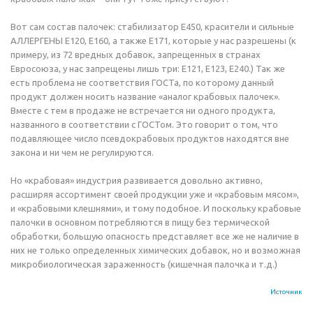
Вот сам состав палочек: стабилизатор Е450, красители и сильные
АЛЛЕРГЕНЫ Е120, Е160, а также Е171, которые у нас разрешены (к
примеру, из 72 вредных добавок, запрещенных в странах
Евросоюза, у нас запрещены лишь три: Е121, Е123, Е240.) Так же
есть проблема не соответствия ГОСТа, по которому данный
продукт должен носить название «аналог крабовых палочек».
Вместе с тем в продаже не встречается ни одного продукта,
названного в соответствии с ГОСТом. Это говорит о том, что
подавляющее число псевдокрабовых продуктов находятся вне
закона и ни чем не регулируются.
Но «крабовая» индустрия развивается довольно активно,
расширяя ассортимент своей продукции уже и «крабовым мясом»,
и «крабовыми клешнями», и тому подобное. И поскольку крабовые
палочки в основном потребляются в пищу без термической
обработки, большую опасность представляет все же не наличие в
них не только определенных химических добавок, но и возможная
микробиологическая зараженность (кишечная палочка и т.д.)
Источник