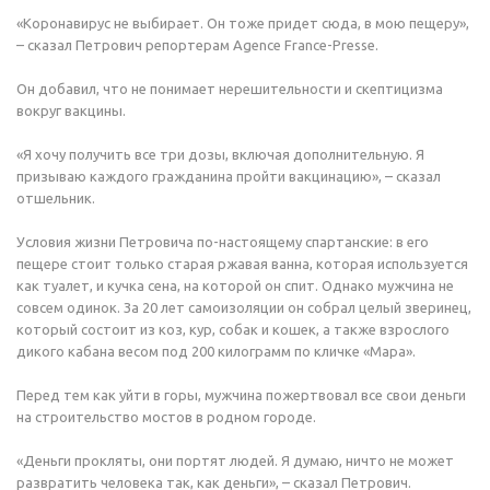
«Коронавирус не выбирает. Он тоже придет сюда, в мою пещеру»,
– сказал Петрович репортерам Agence France-Presse.
Он добавил, что не понимает нерешительности и скептицизма
вокруг вакцины.
«Я хочу получить все три дозы, включая дополнительную. Я
призываю каждого гражданина пройти вакцинацию», – сказал
отшельник.
Условия жизни Петровича по-настоящему спартанские: в его
пещере стоит только старая ржавая ванна, которая используется
как туалет, и кучка сена, на которой он спит. Однако мужчина не
совсем одинок. За 20 лет самоизоляции он собрал целый зверинец,
который состоит из коз, кур, собак и кошек, а также взрослого
дикого кабана весом под 200 килограмм по кличке «Мара».
Перед тем как уйти в горы, мужчина пожертвовал все свои деньги
на строительство мостов в родном городе.
«Деньги прокляты, они портят людей. Я думаю, ничто не может
развратить человека так, как деньги», – сказал Петрович.