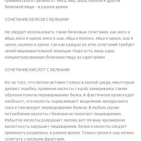
приниматься отдельно от мяса, яиц, сыра, орехов и другой
белковой пищи - в разное время.
СОЧЕТАНИЕ БЕЛКОВ С БЕЛКАМИ
Не следует использовать такие белковые сочетания, как мясо и
яйца, мясо и орехи, мясо и сыр, яйца и молоко, яйца и орехи, сыр и
орехи, молоко и орехи, так как каждое из этих сочетаний требует
своей пищеварительной секреции. Надо есть лишь одну
концентрированную белковую пищу за один прием.
СОЧЕТАНИЕ КИСЛОТ С БЕЛКАМИ
Из-за того, что пепсин активен только в кислой среде, некоторые
делают ошибку, принимая кислоты с едой, намереваясь таким
образом помочь перевариванию белка. А фактически происходит
наоборот, эти кислоты задерживают выделение желудочного
сока и тем вредят перевариванию белков. В любом случае
потребление кислоты с белками не помогает пищеварению.
Избыток кислоты разрушает пепсин, вот почему чрезмерная
кислотность нарушает пищеварение. Белки и кислоты следует
принимать раздельно, в разное время. Только орехи и сыр можно
сочетать с кислыми фруктами.