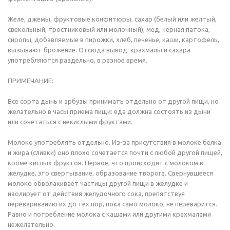
Желе, джемы, фруктовые конфитюры, сахар (белый или желтый,
свекольный, тростниковый или молочный), мед, черная патока,
сиропы, добавляемые в пирожки, хлеб, печенье, каши, картофель,
вызывают брожение. Отсюда вывод: крахмалы и сахара
употребляются раздельно, в разное время.
ПРИМЕЧАНИЕ:
Все сорта дынь и арбузы принимать отдельно от другой пищи, но
желательно в часы приема пищи: еда должна состоять из дыни
или сочетаться с некислыми фруктами.
Молоко употреблять отдельно. Из-за присутствия в молоке белка
и жира (сливки) оно плохо сочетается почти с любой другой пищей,
кроме кислых фруктов. Первое, что происходит с молоком в
желудке, это свертывание, образование творога. Свернувшееся
молоко обволакивает частицы другой пищи в желудке и
изолирует от действия желудочного сока, препятствуя
перевариванию их до тех пор, пока само молоко, не переварится.
Равно и потребление молока с кашами или другими крахмалами
нежелательно.