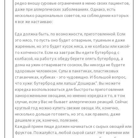
редко вношу суровые ограничения в меню своих пациентов,
даже при аллергических заболеваниях. Однако, есть
несколько рациональных советов, на соблюдении которых
я все же настаиваю:
Еда должна быть, по возможности, приготовленной. Если
это мясо, то пусть оно будет отварным, тушеным и даже
жаренным, но это будет кусок мяса, а не колбасы или какой-
то копчености. Если на завтрак Вы едите бутерброд с
колбасой, на работу к обеду берете опять бутерброд, а
дома на ужин отвариваете сосиски, Вы никогда не будете
здоровым человеком. Супы в пакетиках, пластиковых
стаканчиках, кубиках - это чудовищно. И большой вопрос,
что хуже: бутерброд или лапша"Доширак". Вы можете
изредка воспользоваться для быстроты приготовления
замороженными овощами, но именно изредка и то, в том
случае, если у Вас не бывает аллергических реакций. Сейчас
круглый год можно купить свежие овощи. Их, конечно,
несколько дольше готовить, но это, как правило, даже
дешевле и уж, конечно, полезнее.
Каждый прием пищи должен начинаться с сырых овощей или
фруктов. Пожалуйста, любой сырой салат. Нет времени или