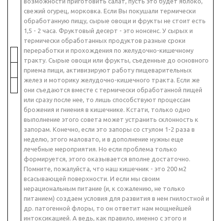
возможности приготовить салат, пусть это будет яблоко,
свежий огурец, морковка. Если Вы покушали термически
обработанную пищу, сырые овощи и фрукты не стоит есть
1,5 - 2 часа. Фруктовый десерт - это нонсенс. У сырых и
термически обработанных продуктов разные сроки
переработки и прохождения по желудочно-кишечному
тракту. Сырые овощи или фрукты, съеденные до основного
приема пищи, активизируют работу пищеварительных
желез и моторику желудочно-кишечного тракта. Если же
они съедаются вместе с термически обработанной пищей
или сразу после нее, то лишь способствуют процессам
брожения и гниения в кишечнике. Кстати, только одно
выполнение этого совета может устранить склонность к
запорам. Конечно, если это запоры со стулом 1-2 раза в
неделю, этого маловато, и в дополнение нужны еще
лечебные мероприятия. Но если проблема только
формируется, этого оказывается вполне достаточно.
Помните, пожалуйста, что наш кишечник - это 200 м2
всасывающей поверхности. И если мы своим
нерациональным питание (и, к сожалению, не только
питанием) создаем условия для развития в нем гнилостной и
др. патогенной флоры, то он ответит нам мощнейшей
интоксикацией. А ведь, как правило, именно с этого и