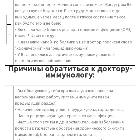
вялость, разбитость. Ночной сон не освежает Вас, утром Вы
не чувствуете бодрости. Вы с трудом дотягиваете до
выходных, а через месяц после отпуска состояние такое,
как будто его и не было.
- Вы стали чаще болеть респираторными инфекциями (ОРЗ),
более 3-4 раз в году.
- К названию какой-то болячки у Вас доктор приписал слово
"хронический" или "рецидивирующий".
- У Вас появились аллергические, аутоиммунные или
онкологические заболевания.
Причины обратиться к доктору-
иммунологу
:
- Вы обнаружили у себя признаки, указывающие на
неполноценную работу системы иммунитета (см.
предыдущий раздел);
- Наличие рецидивирующего фурункулеза, гидраденита;
- Часто рецидивирующая герпетическая инфекция;
- Частые стоматиты и др. воспалительные заболевания
полости рта; частые обострения хронического синусита
(гайморита), бронхита, аднексита, колита;