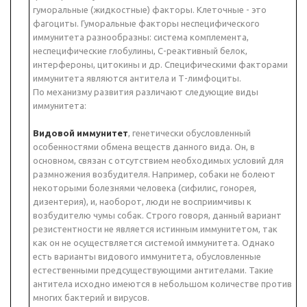
гуморальные (жидкостные) факторы. Клеточные - это
фагоциты. Гуморальные факторы неспецифического
иммунитета разнообразны: система комплемента,
неспецифические глобулины, С-реактивный белок,
интерфероны, цитокины и др. Специфическими факторами
иммунитета являются антитела и Т-лимфоциты.
По механизму развития различают следующие виды
иммунитета:
Видовой иммунитет
, генетически обусловленный
особенностями обмена веществ данного вида. Он, в
основном, связан с отсутствием необходимых условий для
размножения возбудителя. Например, собаки не болеют
некоторыми болезнями человека (сифилис, гонорея,
дизентерия), и, наоборот, люди не восприимчивы к
возбудителю чумы собак. Строго говоря, данный вариант
резистентности не является истинным иммунитетом, так
как он не осуществляется системой иммунитета. Однако
есть варианты видового иммунитета, обусловленные
естественными предсуществующими антителами. Такие
антитела исходно имеются в небольшом количестве против
многих бактерий и вирусов.