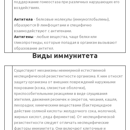
поддержание гомеостаза при различных нарушающих его
воздействиях.
Антитела
- белковые молекулы (иммуноглобылины),
образуются В-лимфоцитами и специфично
взаимодействуют с антигенами.
Антигены
- любые вещества, чаще белки или
гликопротеиды, которые попадая в организм вызывают
образование антител.
Виды иммунитета
Существуют механизмы неиммунной естественной
неспецифической резистентности организма. К ним относят
защиту организма от внешних повреждений наружными
покровами (кожа, слизистые оболочки),
приспособительными реакциями в виде слущивания
эпителия, движения ресничек и секретов, чихания, кашля,
лихорадки; химическими веществами (бактерицидное
действие соляной кислоты желудочного сока, молочной,
жирных кислот, ряда ферментов). От неспецифической
резистентности следует отличать неспецифические
факторы иммунитета. Они включают клеточные и