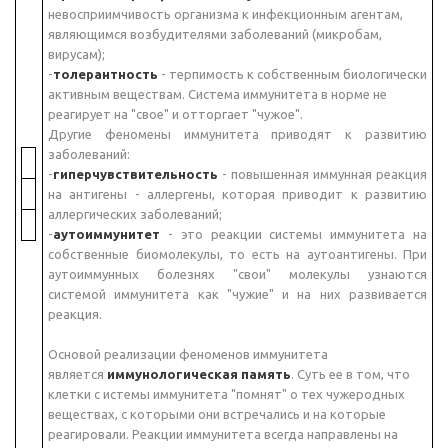
невосприимчивость организма к инфекционным агентам,
являющимся возбудителями заболеваний (микробам,
вирусам);
-
толерантность
- терпимость к собственным биологически
активным веществам. Система иммунитета в норме не
реагирует на "свое" и отторгает "чужое".
Другие феномены иммунитета приводят к развитию
заболеваний:
-
гиперчувствительность
- повышенная иммунная реакция
на антигены - аллергены, которая приводит к развитию
аллергических заболеваний;
-
аутоиммунитет
- это реакции системы иммунитета на
собственные биомолекулы, то есть на аутоантигены. При
аутоиммунных болезнях "свои" молекулы узнаются
системой иммунитета как "чужие" и на них развивается
реакция.
Основой реализации феноменов иммунитета
является
иммунологическая память
. Суть ее в том, что
клетки с истемы иммунитета "помнят" о тех чужеродных
веществах, с которыми они встречались и на которые
реагировали. Реакции иммунитета всегда направлены на