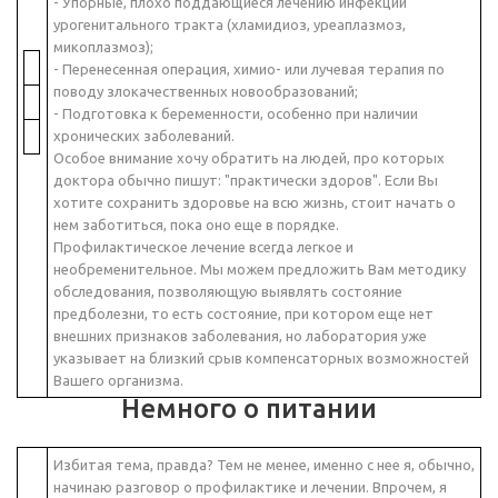
- Упорные, плохо поддающиеся лечению инфекции
урогенитального тракта (хламидиоз, уреаплазмоз,
микоплазмоз);
- Перенесенная операция, химио- или лучевая терапия по
поводу злокачественных новообразований;
- Подготовка к беременности, особенно при наличии
хронических заболеваний.
Особое внимание хочу обратить на людей, про которых
доктора обычно пишут: "практически здоров". Если Вы
хотите сохранить здоровье на всю жизнь, стоит начать о
нем заботиться, пока оно еще в порядке.
Профилактическое лечение всегда легкое и
необременительное. Мы можем предложить Вам методику
обследования, позволяющую выявлять состояние
предболезни, то есть состояние, при котором еще нет
внешних признаков заболевания, но лаборатория уже
указывает на близкий срыв компенсаторных возможностей
Вашего организма.
Немного о питании
Избитая тема, правда? Тем не менее, именно с нее я, обычно,
начинаю разговор о профилактике и лечении. Впрочем, я