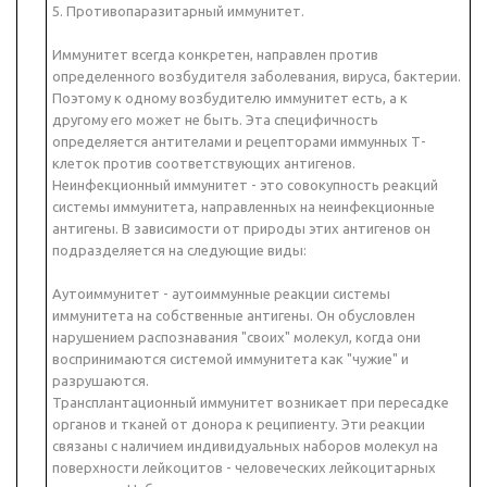
5. Противопаразитарный иммунитет.
Иммунитет всегда конкретен, направлен против
определенного возбудителя заболевания, вируса, бактерии.
Поэтому к одному возбудителю иммунитет есть, а к
другому его может не быть. Эта специфичность
определяется антителами и рецепторами иммунных Т-
клеток против соответствующих антигенов.
Неинфекционный иммунитет - это совокупность реакций
системы иммунитета, направленных на неинфекционные
антигены. В зависимости от природы этих антигенов он
подразделяется на следующие виды:
Аутоиммунитет - аутоиммунные реакции системы
иммунитета на собственные антигены. Он обусловлен
нарушением распознавания "своих" молекул, когда они
воспринимаются системой иммунитета как "чужие" и
разрушаются.
Трансплантационный иммунитет возникает при пересадке
органов и тканей от донора к реципиенту. Эти реакции
связаны с наличием индивидуальных наборов молекул на
поверхности лейкоцитов - человеческих лейкоцитарных