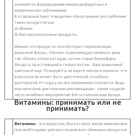
начинается формирование иммунодефицитных и
аллергических заболеваний;
В отдельный пункт я выделяю обязательное употребление
таких продуктов как:
а) яблоки;
б) био-кисломолочные продукты.
Именно эти продукты способствуют нормализации
кишечной флоры. Обычно, я рекомендую начинать день
так: яблоко утром натощак, затем стакан биокефира
(йогурта, простокваши) и только потом - Ваш привычный
завтрак.И еще. Пожалуйста, не ешьте чипсов и помните, что
кока-кола не может быть диетической, а колбаса -
докторской. И тогда у нас все непременно получится. Ведь
мои нехитрые диетические рекомендации - самая трудная
часть лечебных мероприятий. Все остальное еще проще.
Витамины: принимать или не
принимать?
Витамины
- это вещества, без которых жизнь невозможна.
Они необходимы для протекания всех обменных процессов