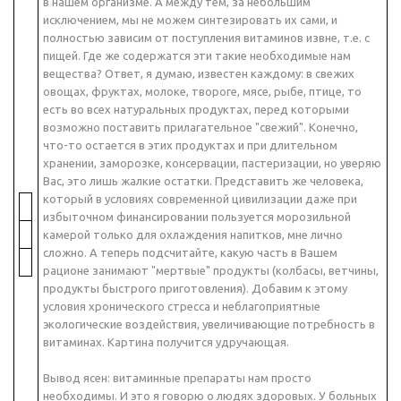
в нашем организме. А между тем, за небольшим
исключением, мы не можем синтезировать их сами, и
полностью зависим от поступления витаминов извне, т.е. с
пищей. Где же содержатся эти такие необходимые нам
вещества? Ответ, я думаю, известен каждому: в свежих
овощах, фруктах, молоке, твороге, мясе, рыбе, птице, то
есть во всех натуральных продуктах, перед которыми
возможно поставить прилагательное "свежий". Конечно,
что-то остается в этих продуктах и при длительном
хранении, заморозке, консервации, пастеризации, но уверяю
Вас, это лишь жалкие остатки. Представить же человека,
который в условиях современной цивилизации даже при
избыточном финансировании пользуется морозильной
камерой только для охлаждения напитков, мне лично
сложно. А теперь подсчитайте, какую часть в Вашем
рационе занимают "мертвые" продукты (колбасы, ветчины,
продукты быстрого приготовления). Добавим к этому
условия хронического стресса и неблагоприятные
экологические воздействия, увеличивающие потребность в
витаминах. Картина получится удручающая.
Вывод ясен: витаминные препараты нам просто
необходимы. И это я говорю о людях здоровых. У больных