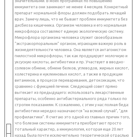
значительными. В моих программах по повышению
иммунитета они занимают не менее 4 месяцев. Конкретный
препарат нормальной флоры должен подобрать лечащий
врач. Замечу лишь, что не бывает проблем иммунитета без
дисбиоза кишечника. Организм человека и его нормальная
микрофлора составляют единую экологическую систему.
Микрофлора организма человека служит своеобразным
"экстракорпоральным" органом, играющим важную роль в
жизнедеятельности человека. Она является антагонистом
гнилостной микрофлоры, так как продуцирует молочную и
уксусную кислоты, антибиотики и пр. Участвует в вводно-
солевом обмене, обмене белков, углеводов, жирных кислот,
холестерина и нуклеиновых кислот, а также в продукции
витаминов, в процессе переваривания, детоксикации, что
сравнимо с функцией печени. Следующий совет прямо
вытекает из предыдущего: использовать лекарственные
препараты, особенно антибактериального ряда только по
строгим показаниям. К сожалению, с этим у нас полная беда:
антибиотики нередко назначаются "на всякий случай", "для
профилактики". Я считаю это одной из главных причин того,
что болезни системы иммунитета приобретают просто
тотальный характер, а иммунология, которая еще 20 лет
назад была почти исключительно теоретической отраслью