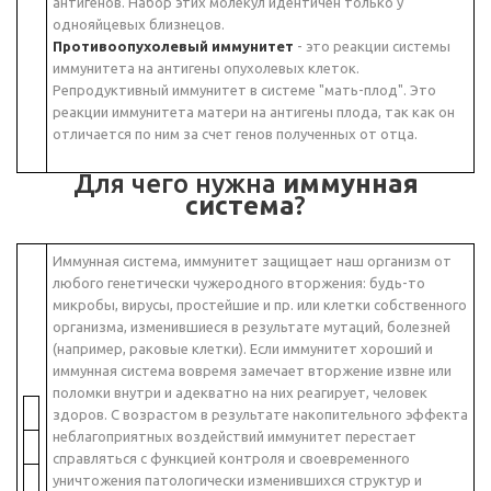
антигенов. Набор этих молекул идентичен только у
однояйцевых близнецов.
Противоопухолевый иммунитет
- это реакции системы
иммунитета на антигены опухолевых клеток.
Репродуктивный иммунитет в системе "мать-плод". Это
реакции иммунитета матери на антигены плода, так как он
отличается по ним за счет генов полученных от отца.
Для чего нужна
иммунная
система
?
Иммунная система, иммунитет защищает наш организм от
любого генетически чужеродного вторжения: будь-то
микробы, вирусы, простейшие и пр. или клетки собственного
организма, изменившиеся в результате мутаций, болезней
(например, раковые клетки). Если иммунитет хороший и
иммунная система вовремя замечает вторжение извне или
поломки внутри и адекватно на них реагирует, человек
здоров. С возрастом в результате накопительного эффекта
неблагоприятных воздействий иммунитет перестает
справляться с функцией контроля и своевременного
уничтожения патологически изменившихся структур и