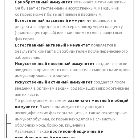
Приобретенный иммунитет
возникает в течение жизни.
Он бывает естественным и искусственным, каждый из
которых может быть активным и пассивным.
Естественный пассивный иммунитет
возникает в
результате передачи от матери к плоду через плаценту
(трансплацентарный) или с молоком готовых защитных
факторов.
Естественный активный иммунитет
появляется в
результате контакта с возбудителем после перенесенного
заболевания.
Искусственный пассивный иммунитет
создается после
введения в организм готовых антител с сыворотками крови
иммунизированных доноров.
Искусственный активный иммунитет
создается после
введения в организм вакцин, содержащих микроорганизмы
или их части.
По реагирующим системам
различают местный и общий
иммунитет
. В местном иммунитете участвуют
неспецифические факторы защиты, а также секреторные
иммуноглобулины, которые находятся на слизистых
оболочках носа, бронхов, кишечника.
Различают также
противоинфекционный и
неинфекционный иммунитет
.