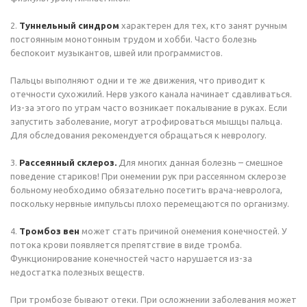
2.
Туннельный синдром
характерен для тех, кто занят ручным
постоянным монотонным трудом и хобби. Часто болезнь
беспокоит музыкантов, швей или программистов.
Пальцы выполняют одни и те же движения, что приводит к
отечности сухожилий. Нерв узкого канала начинает сдавливаться.
Из-за этого по утрам часто возникает покалывание в руках. Если
запустить заболевание, могут атрофироваться мышцы пальца.
Для обследования рекомендуется обращаться к неврологу.
3.
Рассеянный склероз.
Для многих данная болезнь – смешное
поведение стариков! При онемении рук при рассеянном склерозе
больному необходимо обязательно посетить врача-невролога,
поскольку нервные импульсы плохо перемещаются по организму.
4.
Тромбоз вен
может стать причиной онемения конечностей. У
потока крови появляется препятствие в виде тромба.
Функционирование конечностей часто нарушается из-за
недостатка полезных веществ.
При тромбозе бывают отеки. При осложнении заболевания может