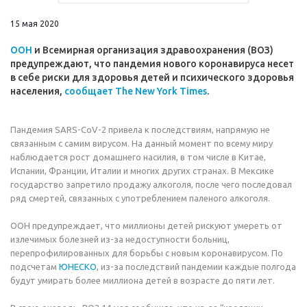
15 мая 2020
ООН
и Всемирная организация здравоохранения (ВОЗ)
предупреждают, что пандемия нового коронавируса несет
в себе риски для здоровья детей и психического здоровья
населения,
сообщает The New York Times
.
Пандемия SARS-CoV-2 привела к последствиям, напрямую не
связанным с самим вирусом. На данный момент по всему миру
наблюдается рост домашнего насилия, в том числе в Китае,
Испании, Франции, Италии и многих других странах. В Мексике
государство запретило продажу алкоголя, после чего последовал
ряд смертей, связанных с употреблением паленого алкоголя.
ООН предупреждает, что миллионы детей рискуют умереть от
излечимых болезней из-за недоступности больниц,
перепрофилированных для борьбы с новым коронавирусом. По
подсчетам
ЮНЕСКО
, из-за последствий пандемии каждые полгода
будут умирать более миллиона детей в возрасте до пяти лет.