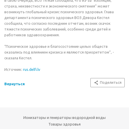
В свою очередь, ВОЗ 14 мая сообщила, что из-за “изоляции,
страха, неизвестности и экономического смятения” может
возникнуть глобальный кризис психического здоровья. Глава
департамента психического здоровья ВОЗ Девора Кестел
сообщила, что согласно последним отчетам, возник скачок
тяжести психических заболеваний, особенно среди детей и
работников здравоохранения.
“Психическое здоровье и благосостояние целых обществ
оказались под влиянием кризиса и являются приоритетом”, -
сказала Кестел.
Источник:
rus.delfi.lv
Поделиться
Вернуться
Ионизаторы и генераторы водородной воды
Товары здоровья