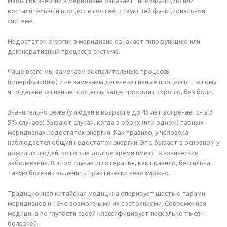
Избыток энергии в меридиане означает гиперфункцию или
воспалительный процесс в соответствующей функциональной
системе.
Недостаток энергии в меридиане означает гипофункцию или
дегенеративный процесс в системе.
Чаще всего мы замечаем воспалительные процессы
(гиперфункцию) и не замечаем дегенеративные процессы. Потому
что дегенеративные процессы чаще проходят скрыто, без боли.
Значительно реже (у людей в возрасте до 45 лет встречается в 3-
5% случаев) бывают случаи, когда в обоих (или одном) парных
меридианах недостаток энергии. Как правило, у человека
наблюдается общий недостаток энергии. Это бывает в основном у
пожилых людей, которые долгое время имеют хронические
заболевания. В этом случае иглотерапия, как правило, бессильна.
Такую болезнь вылечить практически невозможно.
Традиционная китайская медицина оперирует шестью парами
меридианов и 12-ю возможными их состояниями. Современная
медицина по глупости своей классифицирует несколько тысяч
болезней.