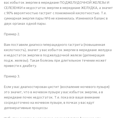
вас избыток энергии в меридиане ПОДЖЕЛУДОЧНОЙ ЖЕЛЕЗЫ И
СЕЛЕЗЕНКИ и недостаток энергии в меридиане ЖЕЛУДКА, а значит
с 90% вероятностью гастрит с пониженной кислотностью. Т.е.
суммарная энергия пары №6 не изменилась. Изменился баланс в
двух органах одной пары.
Пример 2.
Вам поставили диагноз гиперацидного гастрита (повышенная
кислотность), значит у вас избыток энергии в меридиане желудка
и недостаток энергии в поджелудочной железе (дегенерация
подж. железы). Такая болезнь при длительном течении может
привести к диабету.
Пример 3.
Если у вас диагностирован цистит (воспаление мочевого пузыря)
это значит, что в мочевом пузыре у вас избыток энергии, а в
меридиане почек недостаток. Т.е. пока все ваше внимание
сосредоточено на мочевом пузыре, в почках у вас идут
дегенеративные процессы