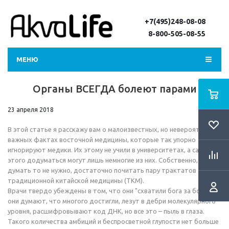
+7(495)248-08-08
8-800-505-08-55
МЕНЮ
Органы ВСЕГДА болеют парами
23 апреля 2018
В этой статье я расскажу вам о малоизвестных, но невероятно
важных фактах восточной медицины, которые так упорно
игнорируют медики. Их этому не учили в университетах, а сами до
этого додуматься могут лишь немногие из них. Собственно, тут и
думать то не нужно, достаточно почитать пару трактатов
традиционной китайской медицины (ТКМ).
Врачи твердо убеждены в том, что они "схватили бога за бороду",
они думают, что многого достигли, лезут в дебри молекулярного
уровня, расшифровывают код ДНК, но все это – пыль в глаза.
Такого количества амбиций и беспросветной глупости нет больше