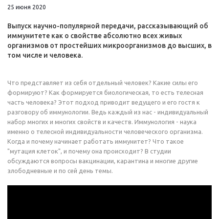
25 июня 2020
Выпуск научно-популярной передачи, рассказывающий об
иммунитете как о свойстве абсолютно всех живых
организмов от простейших микроорганизмов до высших, в
том числе и человека.
Что представляет из себя отдельный человек? Какие силы его
формируют? Как формируется биологическая, то есть телесная
часть человека? Этот подход приводит ведущего и его гостя к
разговору об иммунологии. Ведь каждый из нас - индивидуальный
набор многих и многих свойств и качеств. Иммунология - наука
именно о телесной индивидуальности человеческого организма.
Когда и почему начинает работать иммунитет? Что такое
"мутация клеток", и почему она происходит? В студии
обсуждаются вопросы вакцинации, карантина и многие другие
злободневные и по сей день темы.