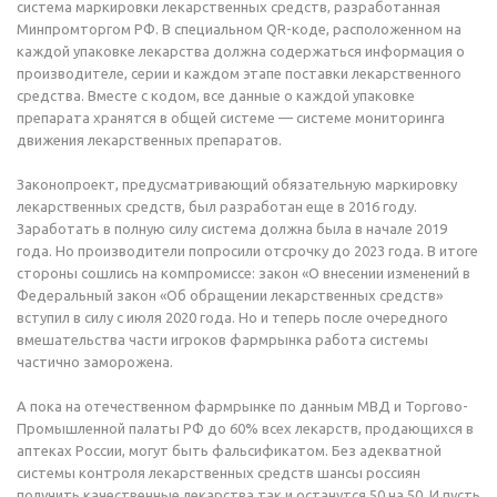
система маркировки лекарственных средств, разработанная
Минпромторгом РФ. В специальном QR-коде, расположенном на
каждой упаковке лекарства должна содержаться информация о
производителе, серии и каждом этапе поставки лекарственного
средства. Вместе с кодом, все данные о каждой упаковке
препарата хранятся в общей системе — системе мониторинга
движения лекарственных препаратов.
Законопроект, предусматривающий обязательную маркировку
лекарственных средств, был разработан еще в 2016 году.
Заработать в полную силу система должна была в начале 2019
года. Но производители попросили отсрочку до 2023 года. В итоге
стороны сошлись на компромиссе: закон «О внесении изменений в
Федеральный закон «Об обращении лекарственных средств»
вступил в силу с июля 2020 года. Но и теперь после очередного
вмешательства части игроков фармрынка работа системы
частично заморожена.
А пока на отечественном фармрынке по данным МВД и Торгово-
Промышленной палаты РФ до 60% всех лекарств, продающихся в
аптеках России, могут быть фальсификатом. Без адекватной
системы контроля лекарственных средств шансы россиян
получить качественные лекарства так и останутся 50 на 50. И пусть