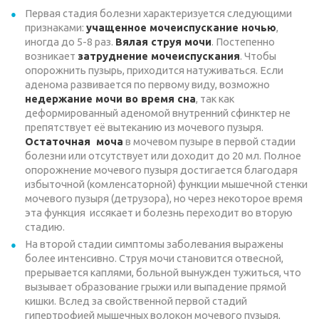
Первая стадия болезни характеризуется следующими
признаками:
учащенное мочеиспускание ночью
,
иногда до 5-8 раз.
Вялая струя мочи
. Постепенно
возникает
затруднение мочеиспускания
. Чтобы
опорожнить пузырь, приходится натуживаться. Если
аденома развивается по первому виду, возможно
недержание мочи во время сна
, так как
деформированный аденомой внутренний сфинктер не
препятствует её вытеканию из мочевого пузыря.
Остаточная моча
в мочевом пузыре в первой стадии
болезни или отсутствует или доходит до 20 мл. Полное
опорожнение мочевого пузыря достигается благодаря
избыточной (комленсаторной) функции мышечной стенки
мочевого пузыря (детрузора), но через некоторое время
эта функция иссякает и болезнь переходит во вторую
стадию.
На второй стадии симптомы заболевания выражены
более интенсивно. Струя мочи становится отвесной,
прерывается каплями, больной вынужден тужиться, что
вызывает образование грыжи или выпадение прямой
кишки. Вслед за свойственной первой стадий
гипертрофией мышечных волокон мочевого пузыря,