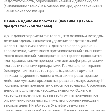
недостаточность, образование камней и дивертикулов
(выпячивание стенок) в мочевом пузыре, кровотечения из
шейки мочевого пузыря.
Лечение аденомы простаты (лечение аденомы
предстательной железы)
До недавнего времени считалось, что основным методом
лечения аденомы является удаление предстательной
железы - аденомэктомия. Однако эта операция очень
травматична, имеет много противопоказаний и вызывает
много осложнений. Консервативная терапия проводится
или гормональными препаратами или альфа-редуктазами
или растительными препаратами. Гормональная терапия
блокирует синтез тестостерона (мужского гормона)
яичками на уровне головного мозга или предотвращает
действие мужских гормонов на предстательную железу. К
гормональным препаратам относятся золадекс, бусерелин,
депостат, флутамид, касодекс, андрокур. Однако в
настоящее время препараты этой группы применяются
ограниченно из-за частых тяжелых побочных реакций и
высокой цены. Ингибиторы 5-aльфа-редуктазы -
финастерид (проскар) и эпистерид. Влияют на сексуальную