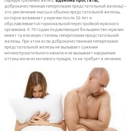
парауретральных желез,
аденома простаты,
доброкачественная гиперплазия предстательной железы) –
это увеличение массы и объема предстательной железы,
которое возникает у мужчин после 50 лет и
обуславливается гормональной перестройкой мужского
организма. К 70 годам подавляющее большинство мужчин
имеет ту или иную степень гиперплазии предстательной
железы. При этом если доброкачественная гиперплазия
предстательной железы не вызывает сужения
мочеиспускательного канала и не вызывает нарушения
оттока мочи из мочевого пузыря, то не требует и лечения.