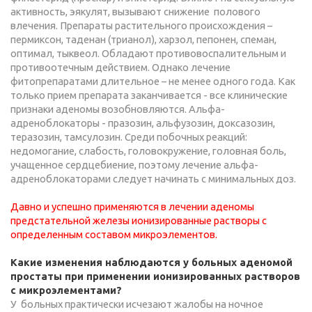
активность, эякулят, вызывают снижение полового
влечения. Препараты растительного происхождения –
пермиксон, таденан (трианол), харзол, пепонен, спеман,
оптимал, тыквеол. Обладают противовоспалительным и
противоотечным действием. Однако лечение
фитопрепаратами длительное – не менее одного года. Как
только прием препарата заканчивается - все клинические
признаки аденомы возобновляются. Альфа-
адреноблокаторы - празозин, альфузозин, доксазозин,
теразозин, тамсулозин. Среди побочных реакций:
недомогание, слабость, головокружение, головная боль,
учащенное сердцебиение, поэтому лечение aльфа-
адреноблокаторами следует начинать с минимальных доз.
Давно и успешно применяются в лечении аденомы
предстательной железы ионизированные растворы с
определенным составом микроэлементов.
Какие изменения наблюдаются у больных аденомой
простаты при применении ионизированных растворов
с микроэлементами?
У больных практически исчезают жалобы на ночное