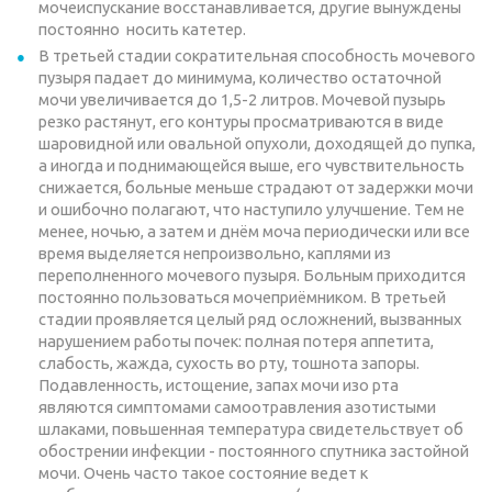
мочеиспускание восстанавливается, другие вынуждены
постоянно носить катетер.
В третьей стадии сократительная способность мочевого
пузыря падает до минимума, количество остаточной
мочи увеличивается до 1,5-2 литров. Мочевой пузырь
резко растянут, его контуры просматриваются в виде
шаровидной или овальной опухоли, доходящей до пупка,
а иногда и поднимающейся выше, его чувствительность
снижается, больные меньше страдают от задержки мочи
и ошибочно полагают, что наступило улучшение. Тем не
менее, ночью, а затем и днём моча периодически или все
время выделяется непроизвольно, каплями из
переполненного мочевого пузыря. Больным приходится
постоянно пользоваться мочеприёмником. В третьей
стадии проявляется целый ряд осложнений, вызванных
нарушением работы почек: полная потеря аппетита,
слабость, жажда, сухость во рту, тошнота запоры.
Подавленность, истощение, запах мочи изо рта
являются симптомами самоотравления азотистыми
шлаками, повьшенная температура свидетельствует об
обострении инфекции - постоянного спутника застойной
мочи. Очень часто такое состояние ведет к