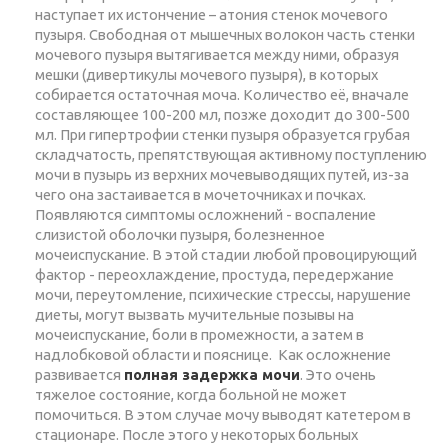
наступает их истончение – атония стенок мочевого
пузыря. Свободная от мышечных волокон часть стенки
мочевого пузыря вытягивается между ними, образуя
мешки (дивертикулы мочевого пузыря), в которых
собирается остаточная моча. Количество её, вначале
составляющее 100-200 мл, позже доходит до 300-500
мл. При гипертрофии стенки пузыря образуется грубая
складчатость, препятствующая активному поступлению
мочи в пузырь из верхних мочевыводящих путей, из-за
чего она застаивается в мочеточниках и почках.
Появляются симптомы осложнений - воспаление
слизистой оболочки пузыря, болезненное
мочеиспускание. В этой стадии любой провоцирующий
фактор - переохлаждение, простуда, передержание
мочи, переутомление, психические стрессы, нарушение
диеты, могут вызвать мучительные позывы на
мочеиспускание, боли в промежности, а затем в
надлобковой области и пояснице. Как осложнение
развивается
полная задержка мочи
. Это очень
тяжелое состояние, когда больной не может
помочиться. В этом случае мочу выводят катетером в
стационаре. После этого у некоторых больных