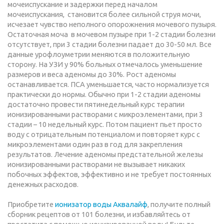
мочеиспускание и задержки перед началом
мочеиспускания, становится более сильной струя мочи,
исчезает чувство неполного опорожнения мочевого пузыря.
Остаточная моча в мочевом пузыре при 1-2 стадии болезни
отсутствует, при 3 стадии болезни падает до 30-50 мл. Все
данные урофлоуметрии меняются в положительную
сторону. На УЗИ у 90% больных отмечалось уменьшение
размеров и веса аденомы до 30%. Рост аденомы
останавливается. ПСА уменьшается, часто нормализуется
практически до нормы. Обычно при 1-2 стадии аденомы
достаточно провести пятинедельный курс терапии
ионизированными растворами с микроэлементами, при 3
стадии – 10 недельный курс. Потом пациент пьет просто
воду с отрицательным потенциалом и повторяет курс с
микроэлементами один раз в год для закрепления
результатов. Лечение аденомы предстательной железы
ионизированными растворами не вызывает никаких
побочных эффектов, эффективно и не требует постоянных
денежных расходов.
Приобретите
ионизатор воды Аквалайф
, получите полный
сборник рецептов от 101 болезни, и избавляйтесь от