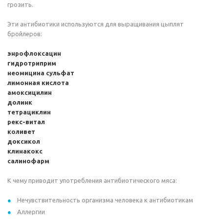
грозить.
Эти антибиотики используются для выращивания цыплят
бройлеров:
энрофлоксацин
гидротриприм
неомицина сульфат
лимонная кислота
амоксицилин
долинк
тетрациклин
рекс-витал
коливет
доксикол
клинакокс
салинофарм
К чему приводит употребления антибиотического мяса:
Нечувствительность организма человека к антибиотикам
Аллергии