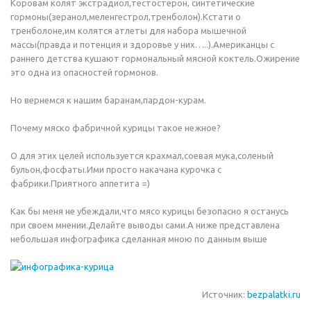
Коровам колят экстрадиол,тестостерон, синтетические
гормоны(зеранол,меленгестрол,тренболон).Кстати о
тренболоне,им колятся атлеты для набора мышечной
массы(правда и потенция и здоровье у них…..).Американцы с
раннего детства кушают гормональный мясной коктель.Ожирение
это одна из опасностей гормонов.
Но вернемся к нашим баранам,пардон-курам.
Почему мяско фабричной курицы такое нежное?
О для этих целей используется крахмал,соевая мука,соленый
бульон,фосфаты.Ими просто накачана курочка с
фабрики.Приятного аппетита =)
Как бы меня не убеждали,что мясо курицы безопасно я останусь
при своем мнении.Делайте выводы сами.А ниже представлена
небольшая инфографика сделанная мною по данным выше
Источник:
bezpalatki.ru