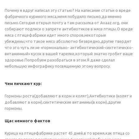
Почему я вдруг написал эту статью? На написание статьи о вреде
фабричного куриного мяса,меня побудило письмо,да именно
письмо.Сегодня открыл почту а там рассылка от Avaaz.org, они
собирают подписи о запрете антибиотиков в мясе птицы.О вреде
мяса с птицефабрики идет много споров,некоторые
убеждены,что такое мясо абсолютно безвредно,другие твердят
что это чуть ли не «гормонально- антибиотический-синтетическо-
витаминный» кусок в вашей тарелке,который знатно гробит ваше
здоровье.Попробуем разобраться в этом.Я даже сделал
небольшую инфографику посвященную этому вопросу.
Чем пичкают кур:
Гормоны роста(добавляют в корм и колят),Антибиотики (колят и
добавляют в корм),синтетические витамины(в корм),другие
гормоны.
Щас немного фактов
Курица на птицефабрике растет 45 дней,в то время,как птица со