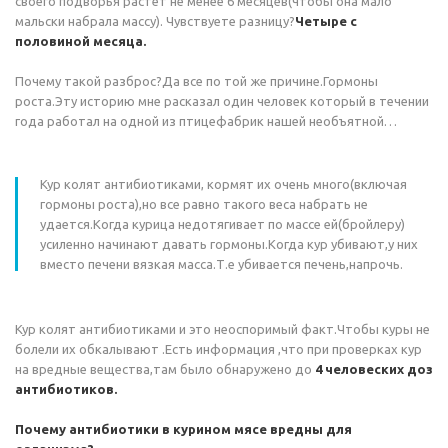
своего подворья растет не менее 6 месяцев(чтобы она мало
мальски набрала массу). Чувствуете разницу?
Четыре с
половиной месяца.
Почему такой разброс?Да все по той же причине.Гормоны
роста.Эту историю мне расказал один человек который в течении
года работал на одной из птицефабрик нашей необъятной…
Кур колят антибиотиками, кормят их очень много(включая
гормоны роста),но все равно такого веса набрать не
удается.Когда курица недотягивает по массе ей(бройлеру)
усиленно начинают давать гормоны.Когда кур убивают,у них
вместо печени вязкая масса.Т.е убивается печень,напрочь.
Кур колят антибиотиками и это неоспоримый факт.Чтобы куры не
болели их обкалывают .Есть информация ,что при проверках кур
на вредные вещества,там было обнаружено до
4 человеских доз
антибиотиков.
Почему антибиотики в курином мясе вредны для