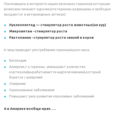
Покопавшись в интернете нашел несколько гормонов которыми
возможно пичкают курочек(эти гормоны разрешены и свободно
продаются в ветеринарных аптеках)
Нуклеопептид — стимулятор роста животных(не кур)
Микровитам -стимулятор роста
Рактопамин -стумулятор роста свиней и коров
К чему приводит употребления гормонального мяса:
Бесплодие
Аллергии,т.к гормоны уменьшают количество
кортизола(вырабатывается надпочечниками),который
борется с аллергией
Ожирение
Гормональные заболевания
Повышают риск развития опухолевых заболеваний
А в Америке вообще мрак…..