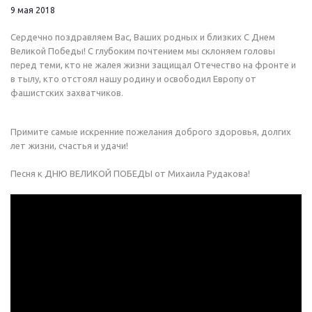
9 мая 2018
Сердечно поздравляем Вас, Ваших родных и близких С Днем
Великой Победы! С глубоким почтением мы склоняем головы
перед теми, кто не жалея жизни защищал Отечество на фронте и
в тылу, кто отстоял нашу родину и освободил Европу от
фашистских захватчиков.
Примите самые искренние пожелания доброго здоровья, долгих
лет жизни, счастья и удачи!
Песня к ДНЮ ВЕЛИКОЙ ПОБЕДЫ от Михаила Рудакова!