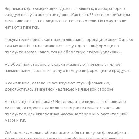
Вернемся к фальсификации. Дома не выявить, в лабораторию
каждую пачку на анализ не сдашь. Как быть? Часто потребители
сами виноваты, что покупают не то что хотели. Потому что не
читают этикетки.
Покупателей привлекает яркая лицевая сторона упаковки. Однако
там может быть написано все что угодно — информация о
продукте всегда наносится на оборотную сторону упаковки.
На обратной стороне упаковки указывают номенклатурное
наименование, состав и прочую важную информацию о продукте.
К сожалению, далеко не все изучают эту информацию,
довольствуясь этикетной надписью на лицевой стороне.
А что пишут на ценниках? Неоднократно видела, что написано
«масло», которое на деле является растительно-сливочным
продуктом; или «творожная масса» на творожно-растительной
массе и т.п.
Сейчас максимально обезопасить себя от покупки фальсификата
можно только тогда, когда вы приобретаете промышленные