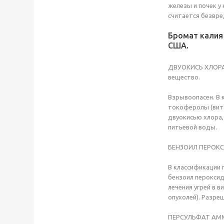
железы и почек у
считается безвре
Бромат калия 
США.
ДВУОКИСЬ ХЛОРА –
вещество.
Взрывоопасен. В 
токоферолы (вита
двуокисью хлора,
питьевой воды.
БЕНЗОИЛ ПЕРОКСИ
В классификации 
бензоил пероксид
лечения угрей в 
опухолей). Разре
ПЕРСУЛЬФАТ АММО