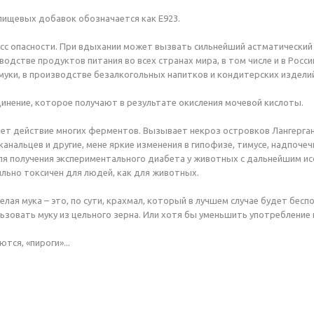
пищевых добавок обозначается как Е923.
сс опасности. При вдыхании может вызвать сильнейший астматический п
одстве продуктов питания во всех странах мира, в том числе и в Росси
муки, в производстве безалкогольных напитков и кондитерских издели
нение, которое получают в результате окисления мочевой кислоты.
ет действие многих ферментов. Вызывает некроз островков Лангерган
канальцев и другие, мене яркие изменения в гипофизе, тимусе, надпо
ля получения экспериментального диабета у животных с дальнейшим ис
сильно токсичен для людей, как для животных.
елая мука – это, по сути, крахмал, который в лучшем случае будет бесп
льзовать муку из цельного зерна. Или хотя бы уменьшить употребление 
ются, «пироги»...