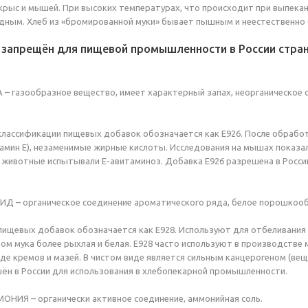
 крыс и мышей. При высоких температурах, что происходит при выпека
дным. Хлеб из «бромированной муки» бывает пышным и неестественно
запрещён для пищевой промышленности в России странах
 газообразное вещество, имеет характерный запах, неорганическое 
классификации пищевых добавок обозначается как Е926. После обрабо
мин Е), незаменимые жирные кислоты. Исследования на мышах показали
 животные испытывали Е-авитаминоз. Добавка Е926 разрешена в России
Д – органическое соединение ароматического ряда, белое порошкооб
пищевых добавок обозначается как Е928. Используют для отбеливания 
ом мука более рыхлая и белая. Е928 часто используют в производстве 
виде кремов и мазей. В чистом виде является сильным канцерогеном (
шён в России для использования в хлебопекарной промышленности.
НИЯ – органически активное соединение, аммонийная соль.