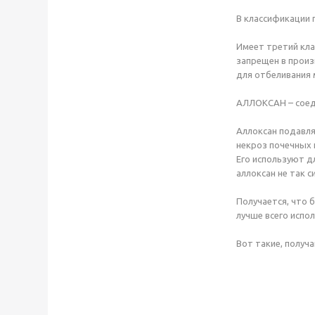
В классификации 
Имеет третий кла
запрещен в произв
для отбеливания 
АЛЛОКСАН – соеди
Аллоксан подавля
некроз почечных 
Его используют д
аллоксан не так 
Получается, что б
лучше всего испо
Вот такие, получа