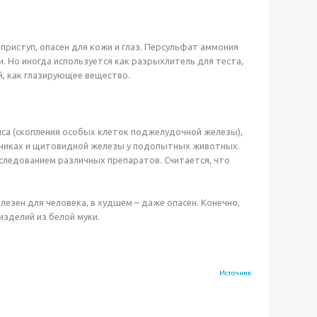
риступ, опасен для кожи и глаз. Персульфат аммония
и. Но иногда используется как разрыхлитель для теста,
й, как глазирующее вещество.
са (скопления особых клеток поджелудочной железы),
чечниках и щитовидной железы у подопытных животных.
следованием различных препаратов. Считается, что
олезен для человека, в худшем – даже опасен. Конечно,
изделий из белой муки.
Источник