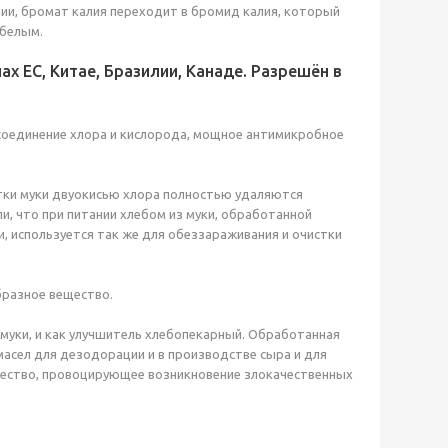
нии, бромат калия переходит в бромид калия, который
 белым.
 ЕС, Китае, Бразилии, Канаде. Разрешён в
соединение хлора и кислорода, мощное антимикробное
тки муки двуокисью хлора полностью удаляются
, что при питании хлебом из муки, обработанной
, используется так же для обеззараживания и очистки
разное вещество.
муки, и как улучшитель хлебопекарный. Обработанная
масел для дезодорации и в производстве сыра и для
вещество, провоцирующее возникновение злокачественных