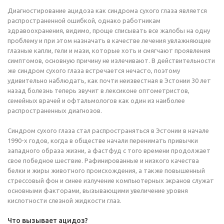
Диагностирование ацидоза как синдрома сухого глаза является
распространенной ошибкой, однако работникам
здравоохранения, видимо, проще списывать все жалобы на одну
проблему и при этом назначать в качестве лечения увлажняющие
глазные капли, гели и мази, которые хоть и смягчают проявления
симптомов, основную причину не излечивают. В действительности
же синдром сухого глаза встречается нечасто, поэтому
удивительно наблюдать, как почти неизвестная в Эстонии 30 лет
назад болезнь теперь звучит в лексиконе оптометристов,
семейных врачей и офтальмологов как один из наиболее
распространенных диагнозов.
Синдром сухого глаза стал распространяться в Эстонии в начале
1990-х годов, когда в обществе начали перенимать привычки
западного образа жизни, а фастфуд с того времени продолжает
свое победное шествие. Рафинированные и низкого качества
белки и жиры животного происхождения, а также повышенный
стрессовый фон и синее излучение компьютерных экранов служат
основными факторами, вызывающими увеличение уровня
кислотности слезной жидкости глаз.
Что вызывает ацидоз?