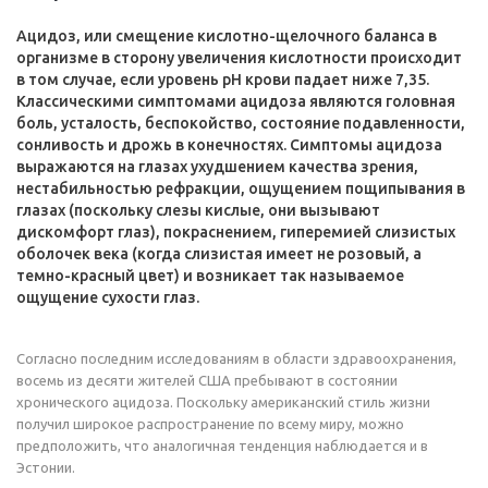
Ацидоз, или смещение кислотно-щелочного баланса в
организме в сторону увеличения кислотности происходит
в том случае, если уровень pH крови падает ниже 7,35.
Классическими симптомами ацидоза являются головная
боль, усталость, беспокойство, состояние подавленности,
сонливость и дрожь в конечностях. Симптомы ацидоза
выражаются на глазах ухудшением качества зрения,
нестабильностью рефракции, ощущением пощипывания в
глазах (поскольку слезы кислые, они вызывают
дискомфорт глаз), покраснением, гиперемией слизистых
оболочек века (когда слизистая имеет не розовый, а
темно-красный цвет) и возникает так называемое
ощущение сухости глаз.
Согласно последним исследованиям в области здравоохранения,
восемь из десяти жителей США пребывают в состоянии
хронического ацидоза. Поскольку американский стиль жизни
получил широкое распространение по всему миру, можно
предположить, что аналогичная тенденция наблюдается и в
Эстонии.