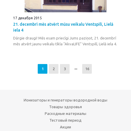
17 декабря 2015
21. decembrī mēs atvērt mūsu veikalu Ventspilī, Lielā
iela 4
Dārgie draugi! Mēs esam priecīgi Jums paziņot, 21. decembrī
mēs atvērt jaunu veikalu tīkla "AkvaLIFE" Ventspilī, Lielā iela 4.
1
2
3
16
Ионизаторы и генераторы водородной воды
Товары здоровья
Расходные материалы
Тестовый период
Акции