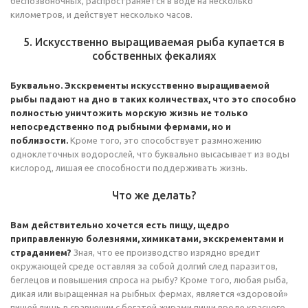
беспозвоночных, распространяется в воде на несколько
километров, и действует несколько часов.
5. Искусственно выращиваемая рыба купается в
собственных фекалиях
Буквально. Экскременты искусственно выращиваемой
рыбы падают на дно в таких количествах, что это способно
полностью уничтожить морскую жизнь не только
непосредственно под рыбными фермами, но и
поблизости.
Кроме того, это способствует размножению
одноклеточных водорослей, что буквально высасывает из воды
кислород, лишая ее способности поддерживать жизнь.
Что же делать?
Вам действительно хочется есть пищу, щедро
приправленную болезнями, химикатами, экскрементами и
страданием?
Зная, что ее производство изрядно вредит
окружающей среде оставляя за собой долгий след паразитов,
беглецов и повышения спроса на рыбу? Кроме того, любая рыба,
дикая или выращенная на рыбных фермах, является «здоровой»
пищей лишь в сравнении с богатой жирами пищи вроде красного