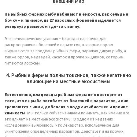
внешний мир
На рыбных фермах рыбу набивают в емкости, как сельдь в
бочку – к примеру, на 27 взрослых форелей выделяется
резервуар размером где-то с ванну.
Эти нечеловеческие условия – благодатная почва для
распространения болезней и паразитов, которые порою
вырываются за пределы рыбных ферм, заражая дикую рыбу, а
также орлов, медведей, касаток и прочие хищников, которые
питаются лососем.
4. Рыбные фермы полны токсинов, также негативно
влияющие на местные экосистемы
Естественно, владельцы рыбных ферм не в восторге от
того, что их рыба погибает от болезней и паразитов, и они
сражаются с ними, добавляя в воду антибиотики и прочие
химикаты.
Мы только сейчас начинаем понимать, как именно все
это влияет на местные экосистемы. В одном из недавних
исследований выяснилось, что лекарство, используемое для
уничтожения определенных паразитов, действует и на прочих