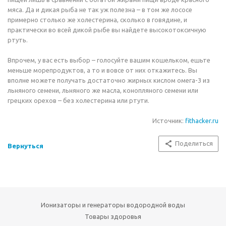
мяса. Да и дикая рыба не так уж полезна – в том же лососе
примерно столько же холестерина, сколько в говядине, и
практически во всей дикой рыбе вы найдете высокотоксичную
ртуть.
Впрочем, у вас есть выбор – голосуйте вашим кошельком, ешьте
меньше морепродуктов, а то и вовсе от них откажитесь. Вы
вполне можете получать достаточно жирных кислом омега-3 из
льняного семени, льняного же масла, конопляного семени или
грецких орехов – без холестерина или ртути.
Источник:
fithacker.ru
Поделиться
Вернуться
Ионизаторы и генераторы водородной воды
Товары здоровья