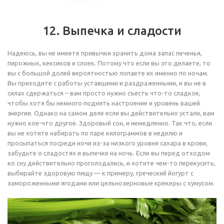
12. Выпечка и сладости
Надеюсь, вы не имеете привычки хранить дома запас печенья,
пирожных, кексиков и слоек. Потому что если вы это делаете, то
вы с большой долей вероятностью лопаете их именно по ночам.
Вы приходите с работы уставшими и раздраженными, и вы не в
силах сдержаться – вам просто нужно съесть что-то сладкое,
чтобы хотя бы немного поднять настроение и уровень вашей
энергии. Однако на самом деле если вы действительно устали, вам
нужно кое-что другое. Здоровый сон, и немедленно. Так что, если
вы не хотите набирать по паре килограммов в неделю и
просыпаться посреди ночи из-за низкого уровня сахара в крови,
забудьте о сладостях и выпечке на ночь. Если вы перед отходом
ко сну действительно проголодались, и хотите чем-то перекусить,
выбирайте здоровую пищу — к примеру, греческий йогурт с
замороженными ягодами или цельнозерновые крекеры с хумусом.