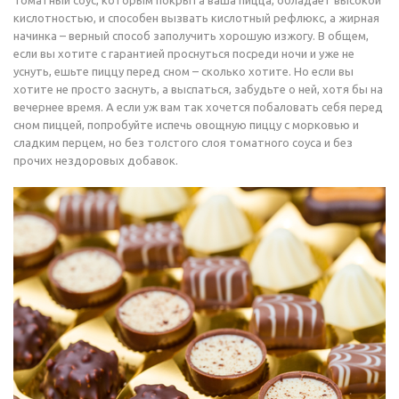
Томатный соус, которым покрыта ваша пицца, обладает высокой
кислотностью, и способен вызвать кислотный рефлюкс, а жирная
начинка – верный способ заполучить хорошую изжогу. В общем,
если вы хотите с гарантией проснуться посреди ночи и уже не
уснуть, ешьте пиццу перед сном – сколько хотите. Но если вы
хотите не просто заснуть, а выспаться, забудьте о ней, хотя бы на
вечернее время. А если уж вам так хочется побаловать себя перед
сном пиццей, попробуйте испечь овощную пиццу с морковью и
сладким перцем, но без толстого слоя томатного соуса и без
прочих нездоровых добавок.