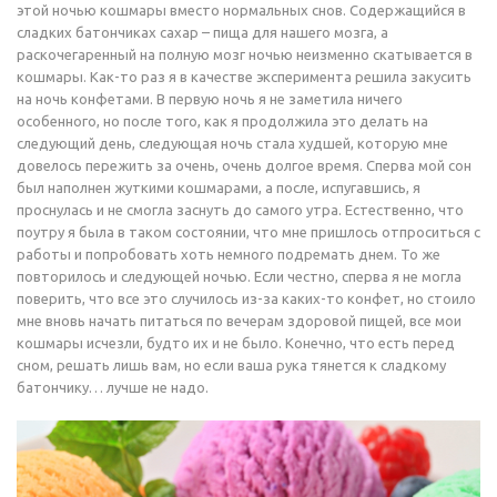
этой ночью кошмары вместо нормальных снов. Содержащийся в
сладких батончиках сахар – пища для нашего мозга, а
раскочегаренный на полную мозг ночью неизменно скатывается в
кошмары. Как-то раз я в качестве эксперимента решила закусить
на ночь конфетами. В первую ночь я не заметила ничего
особенного, но после того, как я продолжила это делать на
следующий день, следующая ночь стала худшей, которую мне
довелось пережить за очень, очень долгое время. Сперва мой сон
был наполнен жуткими кошмарами, а после, испугавшись, я
проснулась и не смогла заснуть до самого утра. Естественно, что
поутру я была в таком состоянии, что мне пришлось отпроситься с
работы и попробовать хоть немного подремать днем. То же
повторилось и следующей ночью. Если честно, сперва я не могла
поверить, что все это случилось из-за каких-то конфет, но стоило
мне вновь начать питаться по вечерам здоровой пищей, все мои
кошмары исчезли, будто их и не было. Конечно, что есть перед
сном, решать лишь вам, но если ваша рука тянется к сладкому
батончику… лучше не надо.