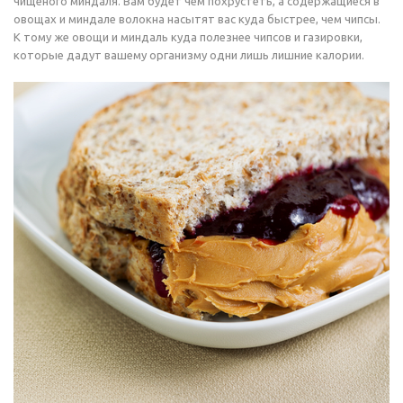
чищеного миндаля. Вам будет чем похрустеть, а содержащиеся в
овощах и миндале волокна насытят вас куда быстрее, чем чипсы.
К тому же овощи и миндаль куда полезнее чипсов и газировки,
которые дадут вашему организму одни лишь лишние калории.