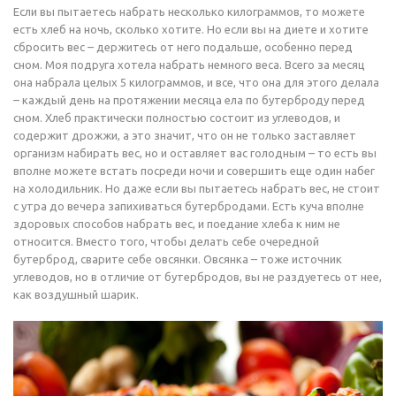
Если вы пытаетесь набрать несколько килограммов, то можете
есть хлеб на ночь, сколько хотите. Но если вы на диете и хотите
сбросить вес – держитесь от него подальше, особенно перед
сном. Моя подруга хотела набрать немного веса. Всего за месяц
она набрала целых 5 килограммов, и все, что она для этого делала
– каждый день на протяжении месяца ела по бутерброду перед
сном. Хлеб практически полностью состоит из углеводов, и
содержит дрожжи, а это значит, что он не только заставляет
организм набирать вес, но и оставляет вас голодным – то есть вы
вполне можете встать посреди ночи и совершить еще один набег
на холодильник. Но даже если вы пытаетесь набрать вес, не стоит
с утра до вечера запихиваться бутербродами. Есть куча вполне
здоровых способов набрать вес, и поедание хлеба к ним не
относится. Вместо того, чтобы делать себе очередной
бутерброд, сварите себе овсянки. Овсянка – тоже источник
углеводов, но в отличие от бутербродов, вы не раздуетесь от нее,
как воздушный шарик.