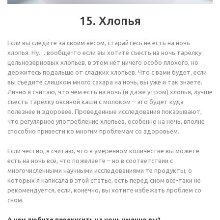
15. Хлопья
Если вы следите за своим весом, старайтесь не есть на ночь
хлопья. Ну… вообще-то если вы хотите съесть на ночь тарелку
цельнозерновых хлопьев, в этом нет ничего особо плохого, но
держитесь подальше от сладких хлопьев. Что с вами будет, если
вы съедите слишком много сахара на ночь, вы уже и так знаете.
Лично я считаю, что чем есть на ночь (и даже утром) хлопья, лучше
съесть тарелку овсяной каши с молоком – это будет куда
полезнее и здоровее. Проведенные исследования показывают,
что регулярное употребление хлопьев, особенно на ночь, вполне
способно привести ко многим проблемам со здоровьем.
Если честно, я считаю, что в умеренном количестве вы можете
есть на ночь все, что пожелаете – но в соответствии с
многочисленными научными исследованиями те продукты, о
которых я написала в этой статье, есть перед сном все-таки не
рекомендуется, если, конечно, вы хотите избежать проблем со
сном.
А чем любите перекусить на ночь именно вы?