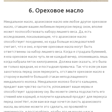
6. Ореховое масло
Миндальное масло, арахисовое масло или любое другое ореховое
масло, ставшее вашим любимым перекусом перед сном, вполне
может поспособствовать набору лишнего веса. Да, есть
исследования, показывающие, что арахисовое масло
способствует похудению, но куда больше исследователей
считает, что и оно, и прочие ореховые масла могут быть
ответственны за набор лишнего веса. Когда я страдала булимией,
я ела ореховое масло чуть ли не каждый вечер, опомнившись лишь
когда набрала пяток килограммов. Должна вам сказать, это была
не только вредная, но и постыдная привычка. Так что если уж вам
захотелось перед сном перекусить, отставьте ореховое масло в
сторону и выпейте большой стакан неподслащенного
миндального молока. Миндальное молоко богато кальцием,
придает вам чувство сытости, успокаивает ваши нервы и
способствует здоровому сну. Вы можете слегка подсластить его
стевией или корицей, и получите идеальный продукт для перекуса
перед сном! Нет, если вам все еще хочется съесть арахисового
масла, вы вполне можете это сделать, но проявляйте
умеренность, и постарайтесь, чтобы это не вошло у вас в