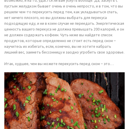
возможно, и на то, удастся ли вам уснуть вообще. Да, заснуть с
пустым желудком бывает очень и очень непросто, и в том, что вы
решили чем-то перекусить перед тем, как укладываться спать,
нет ничего плохого, но вы должны выбрать для перекуса
подходящую еду, и ни в коем случае не переедать. Энергетическая
ценность вашего перекуса не должна превышать 200 калорий, и он
не должен содержать кофеин. Чуть ниже вы найдете список
продуктов, которые определенно не стоит есть перед сном –
научитесь их избегать, если, конечно, вы не хотите набрать
лишний вес, заиметь бессонницу и заодно угробить свое здоровье.
Итак, худшее, чем вы можете перекусить перед сном – это…