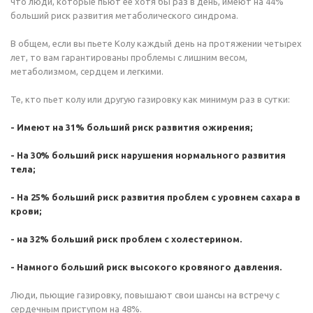
что люди, которые пьют ее хотя бы раз в день, имеют на 44%
больший риск развития метаболического синдрома.
В общем, если вы пьете Колу каждый день на протяжении четырех
лет, то вам гарантированы проблемы с лишним весом,
метаболизмом, сердцем и легкими.
Те, кто пьет колу или другую газировку как минимум раз в сутки:
- Имеют на 31% больший риск развития ожирения;
- На 30% больший риск нарушения нормального развития
тела;
- На 25% больший риск развития проблем с уровнем сахара в
крови;
- на 32% больший риск проблем с холестерином.
- Намного больший риск высокого кровяного давления.
Люди, пьющие газировку, повышают свои шансы на встречу с
сердечным приступом на 48%.