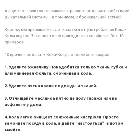
А еще этот напиток связывают с разного рода расстройствами
дыхательной системы - в том числе, с бронхиальной астмой.
Короче, мы призываем вас отказаться от употребления Кока-
Колы внутрь. Зато она точно пригодится в хозяйстве. Вот 10
примеров.
10 причин продавать Кока-Колу в отделе хозтоваров:
1. Удалите ржавчину. Понадобятся только ткань, губка и
алюминиевая фольга, смоченная в коле.
2. Удалите пятна крови с одежды и тканей.
3. Отчищайте масляное пятно на полу гаража или на
асфальте у дома.
4. Кола легко очищает сожженные кастрюли. Просто
замочите посуду в коле, а дайте "настояться", а потом
смойте.