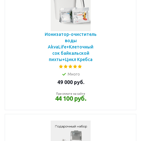
Ионизатор-очиститель
воды
AkvaLife+Клеточный
сок байкальской
пихты+Цикл Кребса
Много
49 000
руб.
При оплате на сайте
44 100 руб.